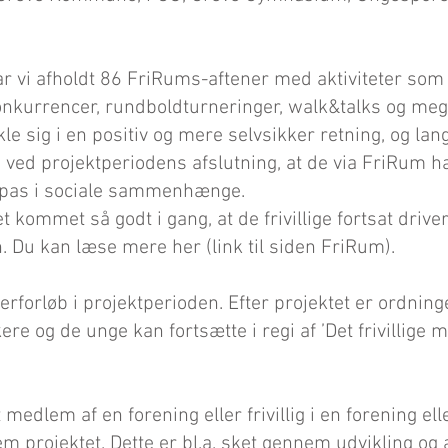
har vi afholdt 86 FriRums-aftener med aktiviteter som
onkurrencer, rundboldturneringer, walk&talks og meg
e sig i en positiv og mere selvsikker retning, og lan
 ved projektperiodens afslutning, at de via FriRum ha
tilpas i sociale sammenhænge.
t kommet så godt i gang, at de frivillige fortsat drive
. Du kan læse mere her (link til siden FriRum).
forløb i projektperioden. Efter projektet er ordning
ere og de unge kan fortsætte i regi af ’Det frivillige 
 medlem af en forening eller frivillig i en forening ell
 projektet. Dette er bl.a. sket gennem udvikling og 