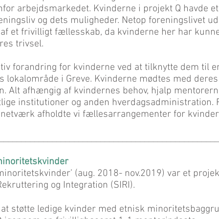
nfor arbejdsmarkedet. Kvinderne i projekt Q havde et
eningsliv og dets muligheder. Netop foreningslivet ud
 af et frivilligt fællesskab, da kvinderne her har kunn
es trivsel.
v forandring for kvinderne ved at tilknytte dem til en 
es lokalområde i Greve. Kvinderne mødtes med dere
. Alt afhængig af kvindernes behov, hjalp mentorer
lige institutioner og anden hverdagsadministration. F
 netværk afholdte vi fællesarrangementer for kvinder
__________________________________________________
minoritetskvinder
inoritetskvinder’ (aug. 2018- nov.2019) var et projekt
ekruttering og Integration (SIRI).
at støtte ledige kvinder med etnisk minoritetsbaggru