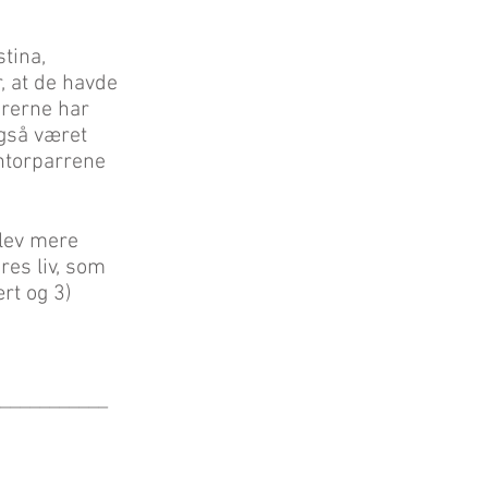
stina,
, at de havde
orerne har
også været
ntorparrene
blev mere
res liv, som
rt og 3)
___________