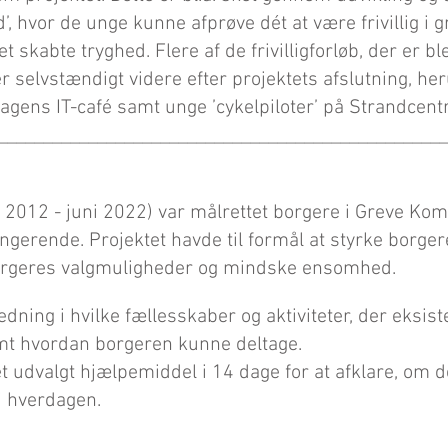
, hvor de unge kunne afprøve dét at være frivillig i 
 skabte tryghed. Flere af de frivilligforløb, der er bl
er selvstændigt videre efter projektets afslutning, he
agens IT-café samt unge ’cykelpiloter’ på Strandcentr
__________________________________________________
. 2012 - juni 2022) var målrettet borgere i Greve Ko
fungerende. Projektet
havde til f
ormål at styrke borger
rgeres valgmuligheder og mindske ensomhed.
ledning i hvilke fællesskaber og aktiviteter, der eksist
mt hvordan borgeren kunne deltage.
t udvalgt hjælpemiddel i 14 dage for at afklare, om 
i hverdagen.