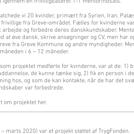
 igennem en frivilligbaseret 1-1 mentorindsats.
atchede vi 20 kvinder, primært fra Syrien, Iran, Palæ
rivillige fra Greve-området. Fælles for kvinderne var
 et arbejde og forbedre deres danskkundskaber. Ment
ed at øve dansk, skrive ansøgninger og CV, men har 
breve fra Greve Kommune og andre myndigheder. Me
 måneden i 6 – 12 måneder.
 som projektet medførte for kvinderne, var at de: 1) 
uddannelse, de kunne tænke sig, 2) fik en person i de
dning hos, og som de kan kontakte, når de har det svæ
ndskaber var forbedrede.
t om projektet
her
.
__________________________________________________
017 – marts 2020) var et projekt støttet af TrygFonden.