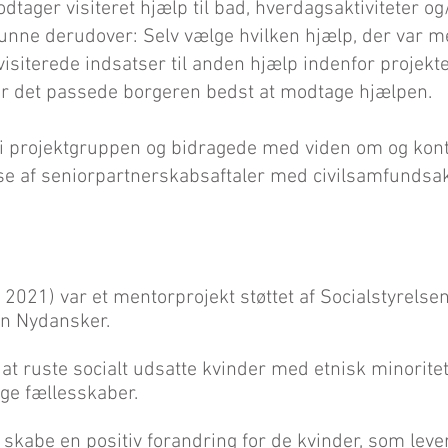
odtager visiteret hjælp til bad, hverdagsaktiviteter og
nne derudover: Selv vælge hvilken hjælp, der var m
visiterede indsatser til anden hjælp indenfor projek
r det passede borgeren bedst at modtage hjælpen.
g i projektgruppen og bidragede med viden om og konta
se af seniorpartnerskabsaftaler med civilsamfundsak
il 2021) var et me
nto
rprojekt støttet af Socialstyrelsen
n Nydansker.
at ruste socialt udsatte kvinder med etnisk minorite
llige fællesskaber.
skabe en positiv forandring for de kvinder, som lever