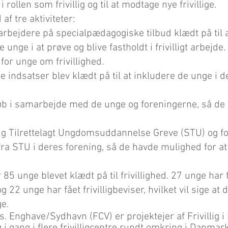
i rollen som frivillig og til at modtage nye frivillige.
af tre aktiviteter:
rbejdere på specialpædagogiske tilbud klædt på til 
e unge i at prøve og blive fastholdt i frivilligt arbejd
for unge om frivillighed.
ge indsatser blev klædt på til at inkludere de unge i 
rløb i samarbejde med de unge og foreningerne, så d
 Tilrettelagt Ungdomsuddannelse Greve (STU) og fo
ra STU i deres forening, så de havde mulighed for at
5 unge blevet klædt på til frivillighed. 27 unge har 
g 22 unge har fået frivilligbeviser, hvilket vil sige at
ge.
s. Enghave/Sydhavn (FCV) er projektejer af Frivillig i