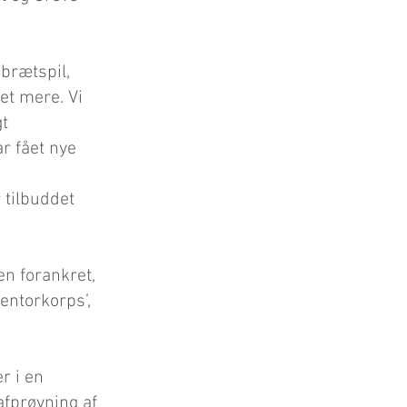
 brætspil,
et mere. Vi
gt
r fået nye
r tilbuddet
en forankret,
mentorkorps’,
er i en
afprøvning af