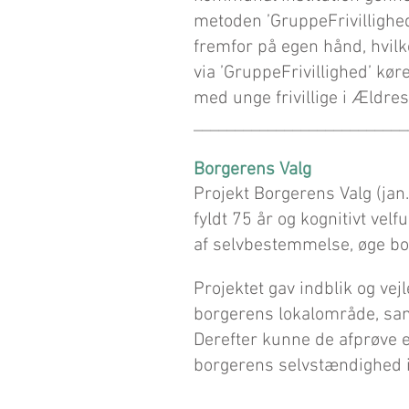
metoden ’GruppeFrivillighed’
fremfor på egen hånd, hvilket
via ’GruppeFrivillighed’ kør
med unge frivillige i Ældres
__________________________
Borgerens Valg
Projekt Borgerens Valg (jan
fyldt 75 år og kognitivt vel
af selvbestemmelse, øge b
o
​Projektet gav indblik og vej
borgerens lokalområde, sa
Derefter kunne de afprøve e
borgerens selvstændighed 