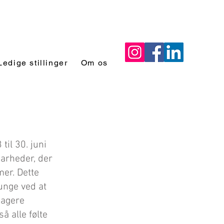
Ledige stillinger
Om os
til 30. juni
arheder, der
mer. Dette
unge ved at
t agere
å alle følte