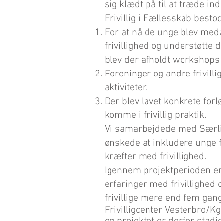
sig klædt på til at træde ind 
Frivillig i Fællesskab bestod 
For at nå de unge blev meda
frivillighed og understøtte d
blev der afholdt workshops 
Foreninger og andre frivilli
aktiviteter.
Der blev lavet konkrete fo
komme i frivillig praktik.
Vi samarbejdede med Særlig
ønskede at inkludere unge f
kræfter med frivillighed.
Igennem projektperioden er 8
erfaringer med frivillighed o
frivillige mere end fem gan
Frivilligcenter Vesterbro/Kg