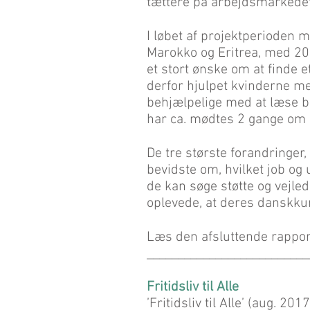
tættere på arbejdsmarkedet
I løbet af projektperioden m
Marokko og Eritrea, med 20 f
et stort ønske om at finde
derfor hjulpet kvinderne m
behjælpelige med at læse 
har ca. mødtes 2 gange om
De tre største forandringer,
bevidste om, hvilket job og 
de kan søge støtte og vejle
oplevede, at deres danskku
Læs den afsluttende rappor
__________________________
Fritidsliv til Alle
’Fritidsliv til Alle’ (aug. 2