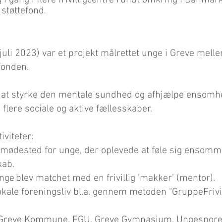
 i gang i flere frivilligcentre rundt omkring i Danmark
 støttefond
.
juli 2023) var et projekt målrettet unge i Greve melle
gfonden.
 at styrke den mentale sundhed og afhjælpe ensomh
 flere sociale og aktive fællesskaber.
iviteter:
t mødested for unge, der oplevede at føle sig ensom
kab.
e blev matchet med en frivillig ’makker’ (mentor).
okale foreningsliv bl.a. gennem metoden "GruppeFrivil
 Greve Kommune, FGU, Greve Gymnasium, Ungespore