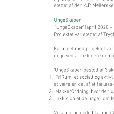
og projektet er derfor stadig
støttet af den A.P. Møllerske
UngeSkaber
’UngeSkaber’ (april 2020 – 
Projektet var støttet af Try
Formålet med projektet var
unge ved at inkludere dem i
’UngeSkaber’ bestod af 3 akt
FriRum: et socialt og aktiv
at være en del af et fælless
MakkerOrdning, hvor den ung
Inklusion af de unge i det l
Vi samarbejdede bl.a. med