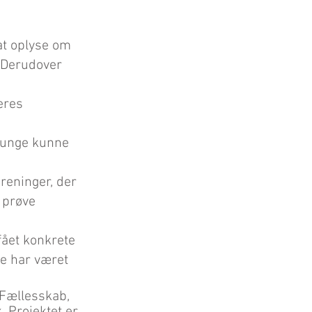
at oplyse om
e. Derudover
deres
e unge kunne
reninger, der
 prøve
fået konkrete
 de har været
 Fællesskab,