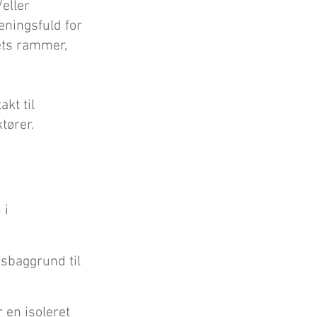
/eller
eningsfuld for
tets rammer,
kt til
tører.
 i
tsbaggrund til
 en isoleret