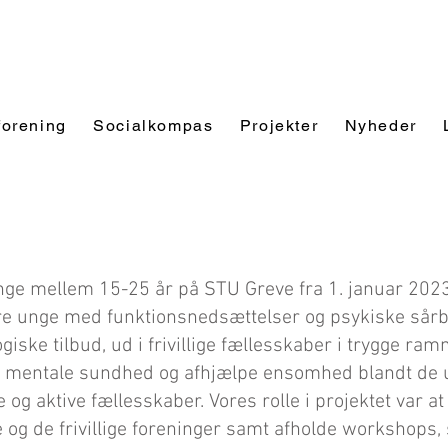
forening
Socialkompas
Projekter
Nyheder
unge mellem 15-25 år på STU Greve fra 1. januar 2023 
lere unge med funktionsnedsættelser og psykiske sårb
giske tilbud, ud i frivillige fællesskaber i trygge ram
en mentale sundhed og afhjælpe ensomhed blandt de 
e og aktive fællesskaber. Vores rolle i projektet var a
g de frivillige foreninger samt afholde workshops, s