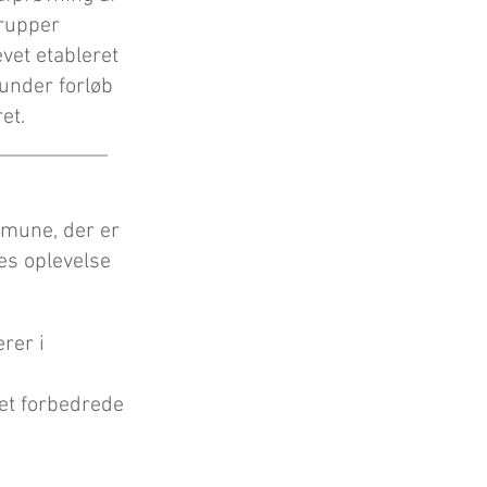
grupper
evet etableret
runder forløb
et.
___________
mmune, der er
es oplevelse
erer i
det forbedrede