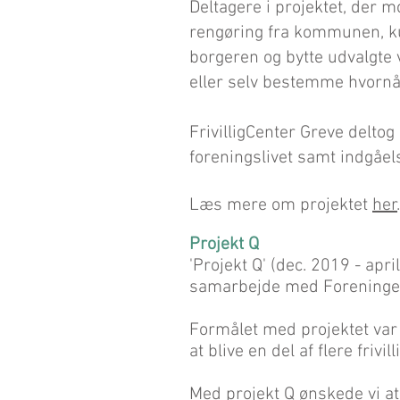
Deltagere i projektet, der m
rengøring fra kommunen, ku
borgeren og bytte udvalgte 
eller selv bestemme hvornå
FrivilligCenter Greve delto
foreningslivet samt indgåel
Læs mere om projektet
her
.
Pro
jek
t Q
'Projekt Q' (dec. 2019 - apr
samarbejde med Foreninge
Formålet med projektet var 
at blive en del af flere frivi
Med projekt Q ønskede vi at 