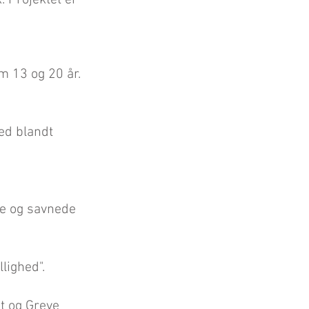
. Projektet er
m 13 og 20 år.
ed blandt
me og savnede
lighed".
t og Greve