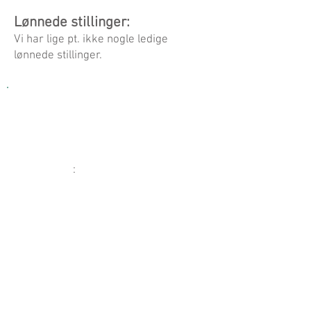
Lønnede stillinger:
Vi har lige pt. ikke nogle ledige
lønnede stillinger.
Her finder du os:
Greveager 9, 2670 Greve
CVR:
35170634
Åbningstid
:
Mandag - torsdag: kl. 10-15
Tlf:
30 60 07 54
Mail:
kontor@fcgreve.dk
Tilmeld dig nyhedsbrevet
ved at
trykke
her.