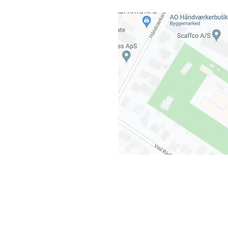
Greve
. 10-15
.dk
evet
ved at trykke
her.